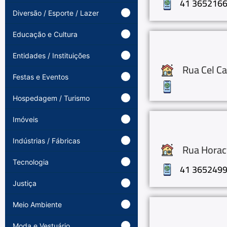
41 365216
Diversão / Esporte / Lazer
Educação e Cultura
Entidades / Instituições
Rua Cel Ca
Festas e Eventos
Hospedagem / Turismo
Imóveis
Indústrias / Fábricas
Rua Horacy
Tecnologia
41 365249
Justiça
Meio Ambiente
Moda e Vestuário