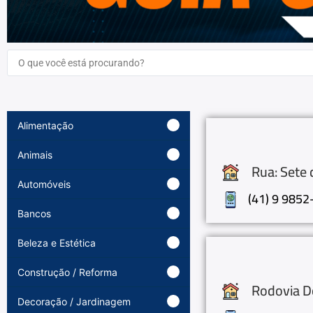
Alimentação
Animais
Rua: Sete 
Automóveis
(41) 9 985
Bancos
Beleza e Estética
Construção / Reforma
Rodovia Do
Decoração / Jardinagem