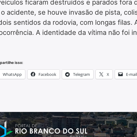
eículos ficaram destruídos e parados fora d
acidente, se houve invasão de pista, colisã
ois sentidos da rodovia, com longas filas. A
corrência. A identidade da vítima não foi i
artilhe isso:
WhatsApp
Facebook
Telegram
X
E-mail